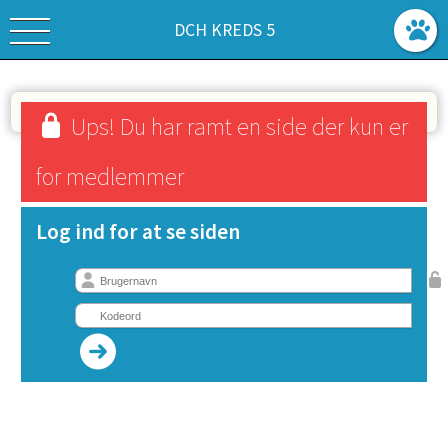
DCH KREDS 5
Ups! Du har ramt en side der kun er
for medlemmer
Log ind for at se siden