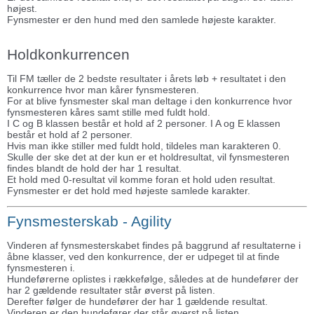
højest.
Fynsmester er den hund med den samlede højeste karakter.
Holdkonkurrencen
Til FM tæller de 2 bedste resultater i årets løb + resultatet i den
konkurrence hvor man kårer fynsmesteren.
For at blive fynsmester skal man deltage i den konkurrence hvor
fynsmesteren kåres samt stille med fuldt hold.
I C og B klassen består et hold af 2 personer. I A og E klassen
består et hold af 2 personer.
Hvis man ikke stiller med fuldt hold, tildeles man karakteren 0.
Skulle der ske det at der kun er et holdresultat, vil fynsmesteren
findes blandt de hold der har 1 resultat.
Et hold med 0-resultat vil komme foran et hold uden resultat.
Fynsmester er det hold med højeste samlede karakter.
Fynsmesterskab - Agility
Vinderen af fynsmesterskabet findes på baggrund af resultaterne i
åbne klasser, ved den konkurrence, der er udpeget til at finde
fynsmesteren i.
Hundeførerne oplistes i rækkefølge, således at de hundefører der
har 2 gældende resultater står øverst på listen.
Derefter følger de hundefører der har 1 gældende resultat.
Vinderen er den hundefører der står øverst på listen.