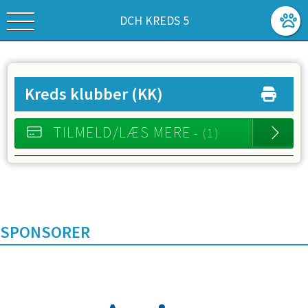
DCH KREDS 5
Kreds klubber
(KK)
TILMELD/LÆS MERE
- (1)
SPONSORER